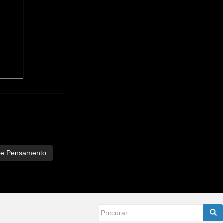
de Pensamento.
Searc
for: