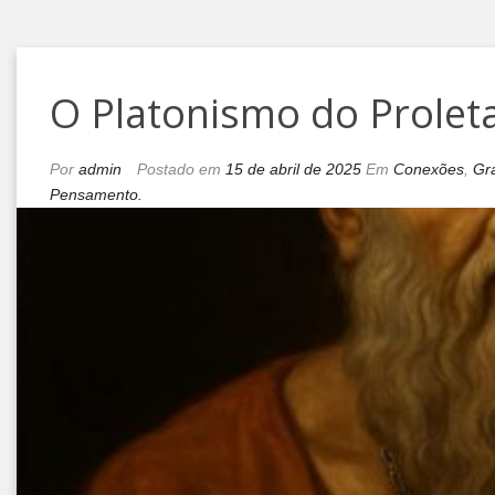
O Platonismo do Prolet
Por
admin
Postado em
15 de abril de 2025
Em
Conexões
,
Gr
Pensamento.