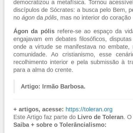
democratizou a metafísica. Tornou acessível
discípulos de Sócrates: a busca pelo Bem, p
no
ágon
da
pólis
, mas no interior do coração 
Ágon da pólis
refere-se ao espaço da vida
engajavam em debates filosóficos, disputas p
onde a virtude se manifestava no embate, 
comunidade. Ao cristianismo, esse cenári
recolhimento interior e pela submissão à tr
para a alma do crente.
Artigo: Irmão Barbosa.
+ artigos, acesse:
https://toleran.org
Este Artigo faz parte do
Livro de Toleran
. O
Saiba + sobre o Tolerâncialismo: