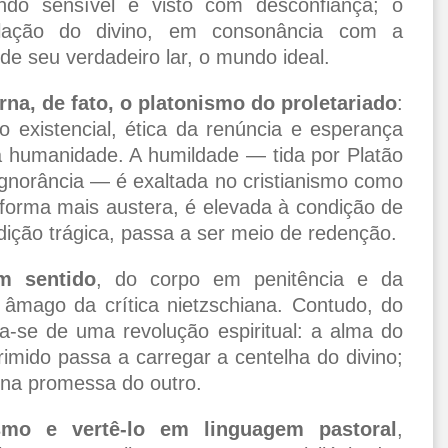
ndo sensível é visto com desconfiança; o
lação do divino, em consonância com a
e seu verdadeiro lar, o mundo ideal.
rna, de fato, o platonismo do proletariado
:
 existencial, ética da renúncia e esperança
 humanidade. A humildade — tida por Platão
ignorância — é exaltada no cristianismo como
forma mais austera, é elevada à condição de
dição trágica, passa a ser meio de redenção.
m sentido
, do corpo em penitência e da
 âmago da crítica nietzschiana. Contudo, do
ata-se de uma revolução espiritual: a alma do
rimido passa a carregar a centelha do divino;
 na promessa do outro.
smo e vertê-lo em linguagem pastoral
,