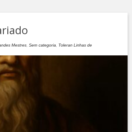
ariado
andes Mestres
,
Sem categoria
,
Toleran Linhas de