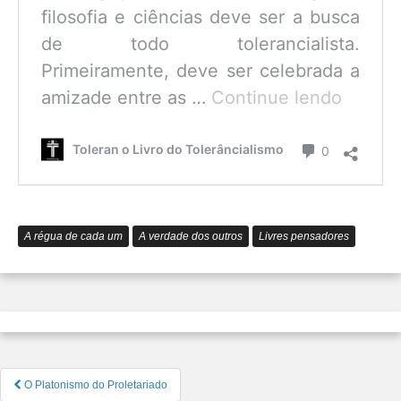
filosofia e ciências deve ser a busca
de todo tolerancialista.
Primeiramente, deve ser celebrada a
O
amizade entre as …
Continue lendo
que
é
Comentário
Toleran o Livro do Tolerâncialismo
0
o
Tolerâ
A régua de cada um
A verdade dos outros
Livres pensadores
Navegação
O Platonismo do Proletariado