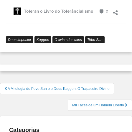
que
é
Comentário
Toleran o Livro do Tolerâncialismo
0
o
Tolerâ
Deus Impostor
Kaggen
O aviso dos sans
Tribo San
Navegação
A Mitologia do Povo San e o Deus Kaggen: O Trapaceiro Divino
de
Post
Mil Faces de um Homem Liberto
Categorias