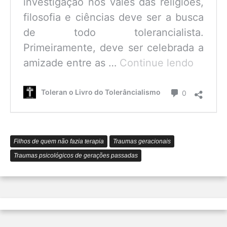
investigação nos vales das religiões,
filosofia e ciências deve ser a busca
de todo tolerancialista.
Primeiramente, deve ser celebrada a
O
amizade entre as …
Continue lendo
que
é
Comentário
Toleran o Livro do Tolerâncialismo
0
o
Tolerâ
Filhos de quem não fazia terapia
Traumas geracionais
Traumas psicológicos de gerações passadas