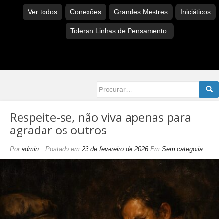
Ver todos
Conexões
Grandes Mestres
Iniciáticos
Toleran Linhas de Pensamento.
Searc
for:
Respeite-se, não viva apenas para
agradar os outros
Por
admin
Postado em
23 de fevereiro de 2026
Em
Sem categoria