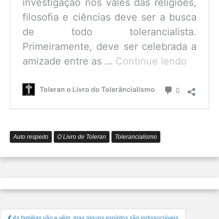
investigação nos vales das religiões,
filosofia e ciências deve ser a busca
de todo tolerancialista.
Primeiramente, deve ser celebrada a
O
amizade entre as …
Continue lendo
que
é
Comentário
Toleran o Livro do Tolerâncialismo
0
o
Tolerâ
Auto respeito
O Livro de Toleran
Tolerancialismo
Navegação
As famílias vão e vêm, mas alguns espíritos são indissociáveis