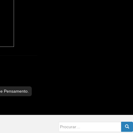
de Pensamento.
Searc
for: