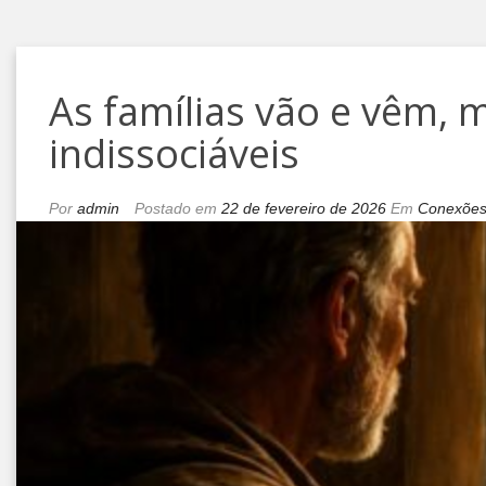
As famílias vão e vêm, 
indissociáveis
Por
admin
Postado em
22 de fevereiro de 2026
Em
Conexõe