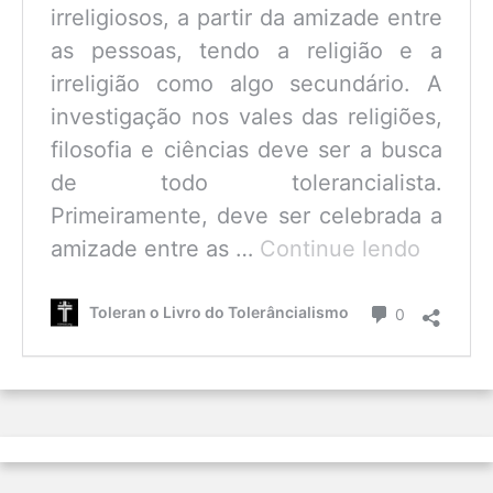
irreligiosos, a partir da amizade entre
as pessoas, tendo a religião e a
irreligião como algo secundário. A
investigação nos vales das religiões,
filosofia e ciências deve ser a busca
de todo tolerancialista.
Primeiramente, deve ser celebrada a
O
amizade entre as …
Continue lendo
que
é
Comentário
Toleran o Livro do Tolerâncialismo
0
o
Tolerâ