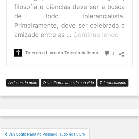
filosofia e ciências deve ser a busca
de todo tolerancialista.
Primeiramente, deve ser celebrada a
O
amizade entre as …
Continue lendo
que
é
Comentário
Toleran o Livro do Tolerâncialismo
0
o
Tolerâ
As luzes da noite
Os melhores anos da sua vida
Tolerancialismo
Navegação
Van Gogh: Nada no Passado, Tudo no Futuro