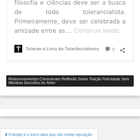
filosofia e ciências deve ser a busca
de todo tolerancialista.
Primeiramente, deve ser celebrada a
O
amizade entre as …
Continue lendo
que
é
Comentário
Toleran o Livro do Tolerâncialismo
0
o
Tolerâ
Relacionamentos Conscientes Reflexão Sobre Traição Felicidade Sem
Mentiras Decisões no Amor
Navegação
O tempo é o único ativo que não existe reposição.