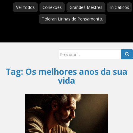
Ver todos
Conexões
Grandes Mestres
Iniciáticos
Toleran Linhas de Pensamento.
Searc
for:
Tag:
Os melhores anos da sua
vida