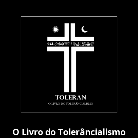
S
k
i
p
t
o
m
a
i
n
c
o
n
t
e
n
t
O Livro do Tolerâncialismo