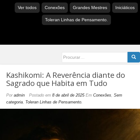
Ver todos
Conexões
Grandes Mestres
Iniciáticos
Toleran Linhas de Pensamento.
Searc
for:
Kashikomi: A Reverência diante do
Sagrado que Habita em Tudo
Por
admin
Postado em
8 de abril de 2025
Em
Conexões
,
Sem
categoria
,
Toleran Linhas de Pensamento.