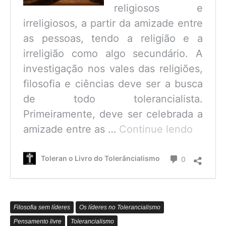
religiosos e
irreligiosos, a partir da amizade entre
as pessoas, tendo a religião e a
irreligião como algo secundário. A
investigação nos vales das religiões,
filosofia e ciências deve ser a busca
de todo tolerancialista.
Primeiramente, deve ser celebrada a
O
amizade entre as …
Continue lendo
que
é
Comentário
Toleran o Livro do Tolerâncialismo
0
o
Tolerâ
Filosofia sem líderes
Os líderes no Tolerancialismo
Pensamento livre
Tolerancialismo