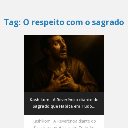
Tag:
O respeito com o sagrado
Kashikomi: A Reverência diante do
Sagrado que Habita em Tudo...
Kashikomi: A Reverência diante do
Sagrado que Habita em Tudo Ao