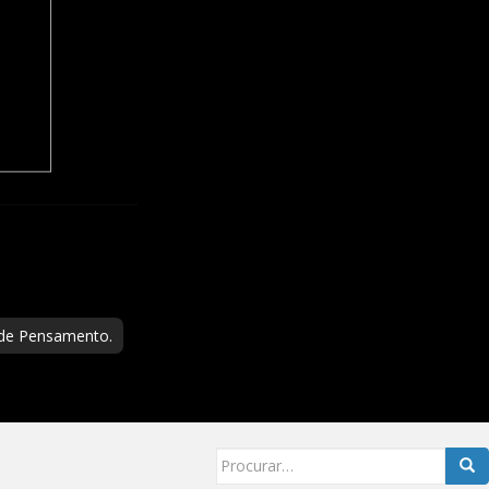
 de Pensamento.
Searc
for: