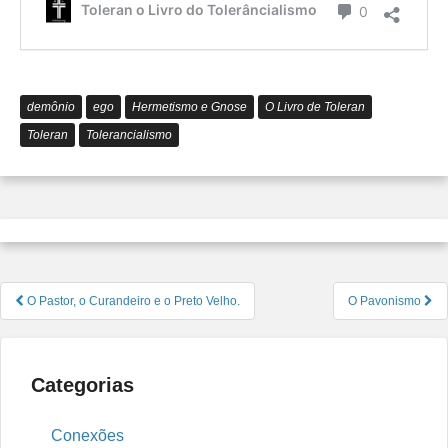
é
Comentário
Toleran o Livro do Tolerâncialismo
0
o
Tolerâ
demônio
ego
Hermetismo e Gnose
O Livro de Toleran
Toleran
Tolerancialismo
Navegação
O Pastor, o Curandeiro e o Preto Velho.
O Pavonismo
de
Post
Categorias
Conexões