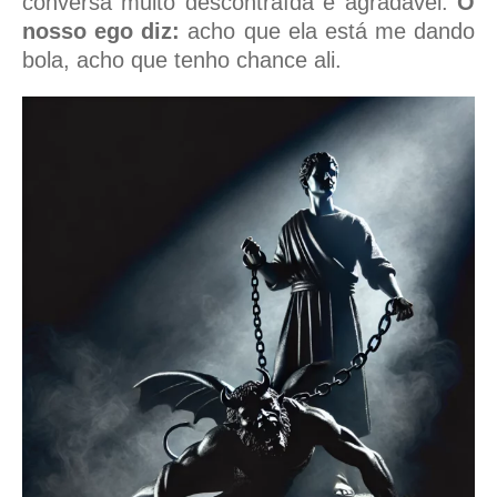
conversa muito descontraída e agradável.
O
nosso ego diz:
acho que ela está me dando
bola, acho que tenho chance ali.