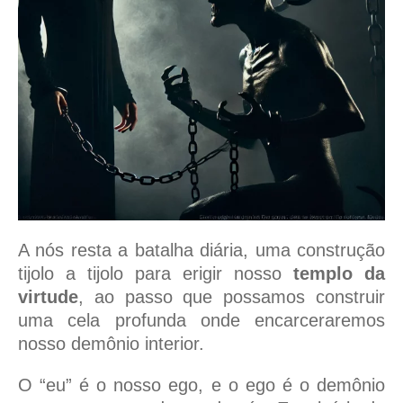
A nós resta a batalha diária, uma construção
tijolo a tijolo para erigir nosso
templo da
virtude
, ao passo que possamos construir
uma cela profunda onde encarceraremos
nosso demônio interior.
O “eu” é o nosso ego, e o ego é o demônio