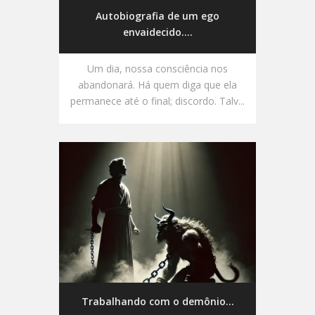
Autobiografia de um ego
envaidecido....
Um dia, nossa consciência nos
abandonará. Há quem diga que ela
permanece até o final; discordo. Talv...
Trabalhando com o demônio...