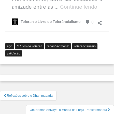
O
amizade entre as …
Continue lendo
que
é
Comentário
Toleran o Livro do Tolerâncialismo
0
o
Tolerâ
ego
O Livro de Toleran
reconhecimento
Tolerancialismo
validação
Navegação
Reflexões sobre o Dhammapada
de
Post
Om Namah Shivaya, o Mantra da Força Transformadora