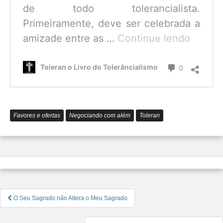
de todo tolerancialista.
Primeiramente, deve ser celebrada a
O
amizade entre as …
Continue lendo
que
é
Comentário
Toleran o Livro do Tolerâncialismo
0
o
Tolerâ
Favores e ofertas
Negociando com além
Toleran
Navegação
O Seu Sagrado não Altera o Meu Sagrado
de
Post