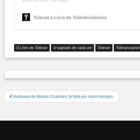
que
é
Toleran o Livro do Tolerâncialismo
o
Tolerâncialismo?
O Livro de Toleran
O sagrado de cada um
Toleran
Tolerancialis
Navegação
Nenhuma de Minhas Cicatrizes, foi feita por meus inimigos.
de
Post