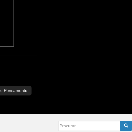
de Pensamento.
Searc
for: