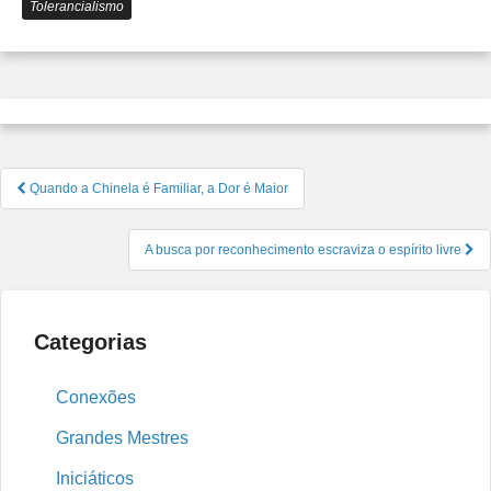
Tolerancialismo
Navegação
Quando a Chinela é Familiar, a Dor é Maior
de
Post
A busca por reconhecimento escraviza o espírito livre
Categorias
Conexões
Grandes Mestres
Iniciáticos