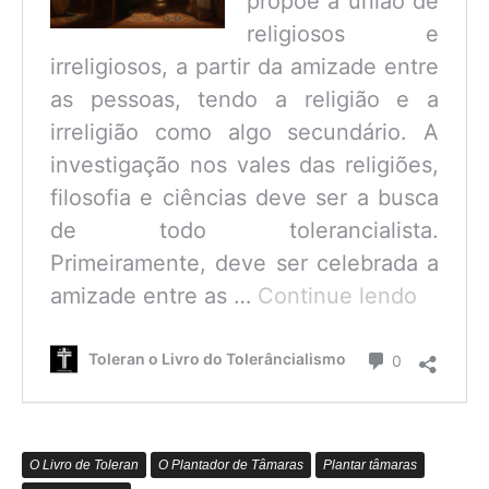
propõe a união de
religiosos e
irreligiosos, a partir da amizade entre
as pessoas, tendo a religião e a
irreligião como algo secundário. A
investigação nos vales das religiões,
filosofia e ciências deve ser a busca
de todo tolerancialista.
Primeiramente, deve ser celebrada a
O
amizade entre as …
Continue lendo
que
é
Comentário
Toleran o Livro do Tolerâncialismo
0
o
Tolerâ
O Livro de Toleran
O Plantador de Tâmaras
Plantar tâmaras