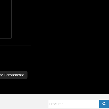
 de Pensamento.
Searc
for: