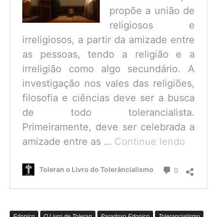
propõe a união de
religiosos e
irreligiosos, a partir da amizade entre
as pessoas, tendo a religião e a
irreligião como algo secundário. A
investigação nos vales das religiões,
filosofia e ciências deve ser a busca
de todo tolerancialista.
Primeiramente, deve ser celebrada a
O
amizade entre as …
Continue lendo
que
é
Comentário
Toleran o Livro do Tolerâncialismo
0
o
Tolerâ
Edonico
O Livro de Toleran
Paradoxo Edonico
Tolerancialismo