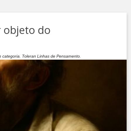
 objeto do
 categoria
,
Toleran Linhas de Pensamento.