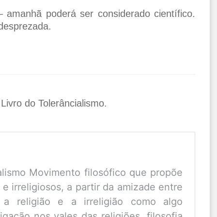
 amanhã poderá ser considerado científico.
r desprezada.
 Livro do Tolerâncialismo.
alismo Movimento filosófico que propõe
 e irreligiosos, a partir da amizade entre
a religião e a irreligião como algo
igação nos vales das religiões, filosofia