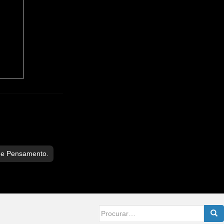
de Pensamento.
Searc
for: