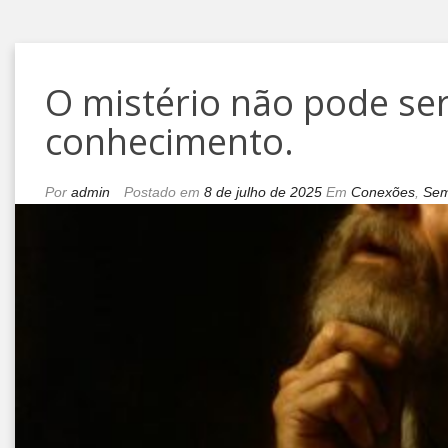
O mistério não pode ser
conhecimento.
Por
admin
Postado em
8 de julho de 2025
Em
Conexões
,
Sem