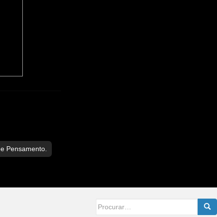
de Pensamento.
Searc
for: