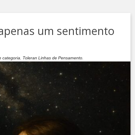
 apenas um sentimento
 categoria
,
Toleran Linhas de Pensamento.