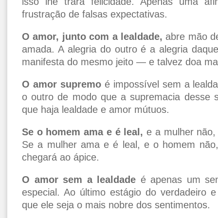
isso lhe trará felicidade. Apenas uma af
frustração de falsas expectativas.
O amor, junto com a lealdade,
abre mão de
amada. A alegria do outro é a alegria daq
manifesta do mesmo jeito — e talvez doa m
O amor supremo
é impossível sem a leald
o outro de modo que a supremacia desse s
que haja lealdade e amor mútuos.
Se o homem ama e é leal,
e a mulher não, 
Se a mulher ama e é leal, e o homem não,
chegará ao ápice.
O amor sem a lealdade
é apenas um sent
especial. Ao último estágio do verdadeiro e
que ele seja o mais nobre dos sentimentos.