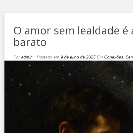
O amor sem lealdade é
barato
Por
admin
Postado em
9 de julho de 2025
Em
Conexões
,
Sem