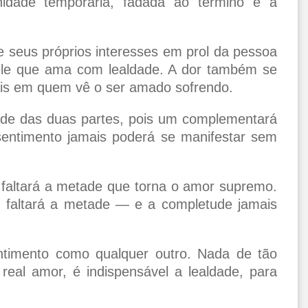
inidade temporária, fadada ao término e à
 seus próprios interesses em prol da pessoa
uele que ama com lealdade. A dor também se
ais em quem vê o ser amado sofrendo.
ade das duas partes, pois um complementará
entimento jamais poderá se manifestar sem
faltará a metade que torna o amor supremo.
 faltará a metade — e a completude jamais
imento como qualquer outro. Nada de tão
 real amor, é indispensável a lealdade, para