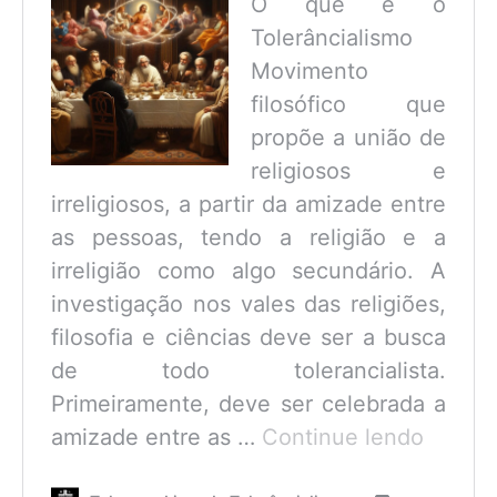
O que é o
Tolerâncialismo
Movimento
filosófico que
propõe a união de
religiosos e
irreligiosos, a partir da amizade entre
as pessoas, tendo a religião e a
irreligião como algo secundário. A
investigação nos vales das religiões,
filosofia e ciências deve ser a busca
de todo tolerancialista.
Primeiramente, deve ser celebrada a
O
amizade entre as …
Continue lendo
que