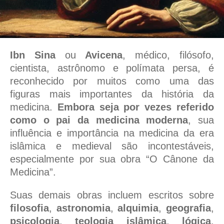
Ibn Sina
ou
Avicena
, médico, filósofo,
cientista, astrônomo e polímata persa, é
reconhecido por muitos como uma das
figuras mais importantes da história da
medicina.
Embora seja por vezes referido
como o pai da medicina moderna
, sua
influência e importância na medicina da era
islâmica e medieval são incontestáveis,
especialmente por sua obra “O Cânone da
Medicina”.
Suas demais obras incluem escritos sobre
filosofia
,
astronomia
,
alquimia
,
geografia
,
psicologia
,
teologia islâmica
,
lógica
,