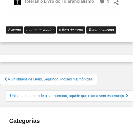
é
Comentário
Toleran o Livro do Tolerâncialismo
0
o
Tolerâ
Avicena
o homem voador
o livro de torna
Tolerancialismo
Navegação
A Unicidade de Deus, Segundo: Moisés Maimônides
de
Post
Unicamente entende o ser humano, aquele que o ama sem esperança.
Categorias