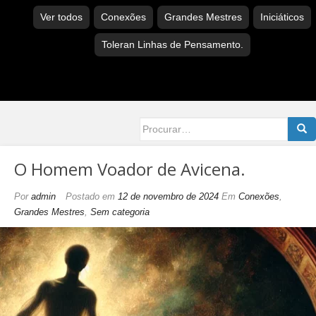
Ver todos
Conexões
Grandes Mestres
Iniciáticos
Toleran Linhas de Pensamento.
Searc
for:
O Homem Voador de Avicena.
Por
admin
Postado em
12 de novembro de 2024
Em
Conexões
,
Grandes Mestres
,
Sem categoria