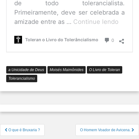
de todo tolerancialista.
Primeiramente, deve ser celebrada a
O
amizade entre as …
Continue lendo
que
é
Comentário
Toleran o Livro do Tolerâncialismo
0
o
Tolerâ
a Unicidade de Deus
Moisés Maimônides
O Livro de Toleran
Tolerancialismo
Navegação
O que é Bruxaria ?
O Homem Voador de Avicena.
de