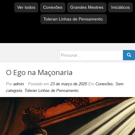
Ver todos
Conexões
Grandes Mestres
Iniciáticos
Toleran Linhas de Pensamento.
Searc
for:
O Ego na Maçonaria
Por
admin
Postado em
23 de março de 2025
Em
Conexões
,
Sem
categoria
,
Toleran Linhas de Pensamento.