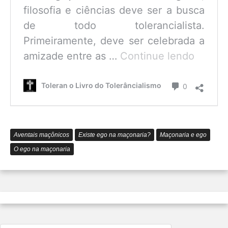
filosofia e ciências deve ser a busca
de todo tolerancialista.
Primeiramente, deve ser celebrada a
O
amizade entre as …
Continue lendo
que
é
Comentário
Toleran o Livro do Tolerâncialismo
0
o
Tolerâ
Aventais maçônicos
Existe ego na maçonaria?
Maçonaria e ego
O ego na maçonaria