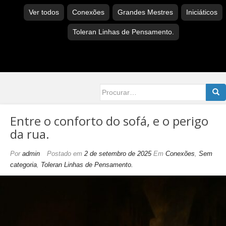
Ver todos
Conexões
Grandes Mestres
Iniciáticos
Toleran Linhas de Pensamento.
Searc
for:
Entre o conforto do sofá, e o perigo
da rua.
Por
admin
Postado em
2 de setembro de 2025
Em
Conexões
,
Sem
categoria
,
Toleran Linhas de Pensamento.