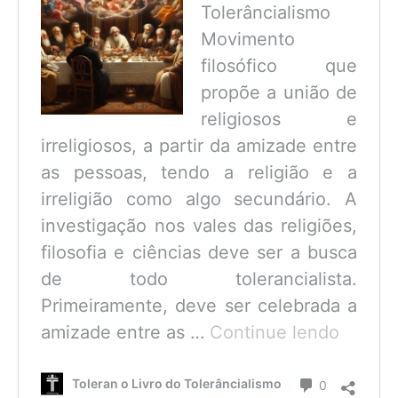
Tolerâncialismo
Movimento
filosófico que
propõe a união de
religiosos e
irreligiosos, a partir da amizade entre
as pessoas, tendo a religião e a
irreligião como algo secundário. A
investigação nos vales das religiões,
filosofia e ciências deve ser a busca
de todo tolerancialista.
Primeiramente, deve ser celebrada a
O
amizade entre as …
Continue lendo
que
é
Comentário
Toleran o Livro do Tolerâncialismo
0