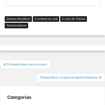
o
Tolerâ
Dilemas filosóficos
O conforto do sofá
O Livro de Toleran
Tolerancialismo
Navegação
O Respeito para com os nossos
de
Post
A Dupla Moral, a Lógica de Alguns Religiosos.
Categorias