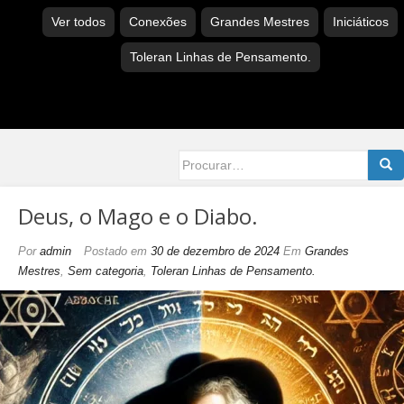
Ver todos
Conexões
Grandes Mestres
Iniciáticos
Toleran Linhas de Pensamento.
Searc
for:
Deus, o Mago e o Diabo.
Por
admin
Postado em
30 de dezembro de 2024
Em
Grandes
Mestres
,
Sem categoria
,
Toleran Linhas de Pensamento.