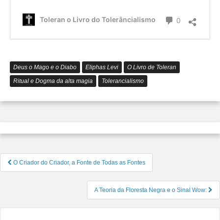
que
é
Comentário
Toleran o Livro do Tolerâncialismo
0
o
Tolerâ
Deus o Mago e o Diabo
Eliphas Levi
O Livro de Toleran
Ritual e Dogma da alta magia
Tolerancialismo
Navegação
O Criador do Criador, a Fonte de Todas as Fontes
de
Post
A Teoria da Floresta Negra e o Sinal Wow: