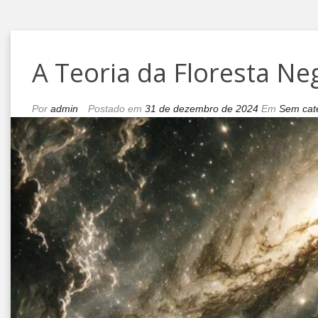
A Teoria da Floresta Ne
Por
admin
Postado em
31 de dezembro de 2024
Em
Sem cat