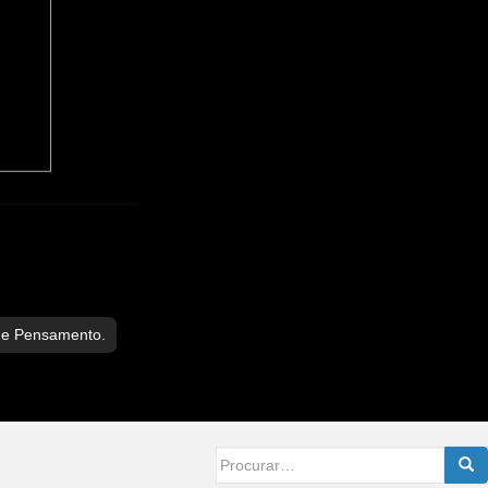
de Pensamento.
Searc
for: