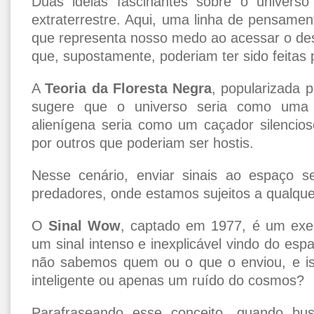
Duas ideias fascinantes sobre o universo 
extraterrestre. Aqui, uma linha de pensame
que representa nosso medo ao acessar o des
que, supostamente, poderiam ter sido feitas p
A
Teoria da Floresta Negra
, popularizada p
sugere que o universo seria como uma fl
alienígena seria como um caçador silencio
por outros que poderiam ser hostis.
Nesse cenário, enviar sinais ao espaço s
predadores, onde estamos sujeitos a qualquer
O
Sinal Wow
, captado em 1977, é um exem
um sinal intenso e inexplicável vindo do espaç
não sabemos quem ou o que o enviou, e iss
inteligente ou apenas um ruído do cosmos?
Parafraseando esse conceito, quando bus