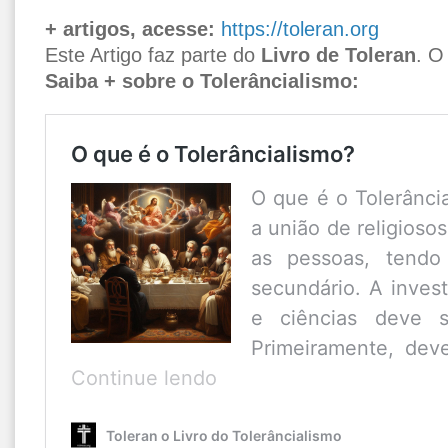
+ artigos, acesse:
https://toleran.org
Este Artigo faz parte do
Livro de Toleran
. O
Saiba + sobre o Tolerâncialismo:
O que é o Tolerâncialismo?
O que é o Tolerânci
a união de religiosos
as pessoas, tendo 
secundário. A invest
e ciências deve s
Primeiramente, dev
O
Continue lendo
que
é
Toleran o Livro do Tolerâncialismo