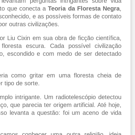
levantam perguntas intrigantes sobre vida
nto que conecta a
Teoria da Floresta Negra
,
conhecido, e as possíveis formas de contato
or outras civilizações.
or Liu Cixin em sua obra de ficção científica,
oresta escura. Cada possível civilização
so, escondido e com medo de ser detectado
eria como gritar em uma floresta cheia de
 tipo de sorte.
plo intrigante. Um radiotelescópio detectou
o, que parecia ter origem artificial. Até hoje,
o levanta a questão: foi um aceno de vida
camos conhecer uma outra religião, ideia