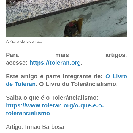
A Kiara da vida real.
Para mais artigos,
acesse:
https://toleran.org
.
Este artigo é parte integrante de:
O Livro
de Toleran
. O Livro do Tolerâncialismo
.
Saiba o que é o Tolerâncialismo:
https://www.toleran.org/o-que-e-o-
tolerancialismo
Artigo: Irmão Barbosa