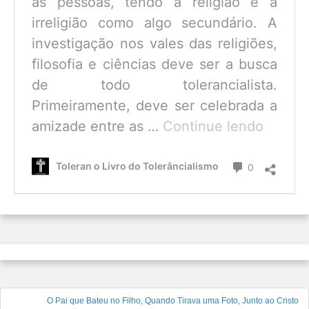
as pessoas, tendo a religião e a
irreligião como algo secundário. A
investigação nos vales das religiões,
filosofia e ciências deve ser a busca
de todo tolerancialista.
Primeiramente, deve ser celebrada a
O
amizade entre as …
Continue lendo
que
é
Comentário
Toleran o Livro do Tolerâncialismo
0
o
Tolerâ
Navegação
O Pai que Bateu no Filho, Quando Tirava uma Foto, Junto ao Cristo