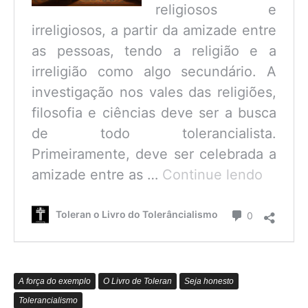
religiosos e
irreligiosos, a partir da amizade entre
as pessoas, tendo a religião e a
irreligião como algo secundário. A
investigação nos vales das religiões,
filosofia e ciências deve ser a busca
de todo tolerancialista.
Primeiramente, deve ser celebrada a
O
amizade entre as …
Continue lendo
que
é
Comentário
Toleran o Livro do Tolerâncialismo
0
o
Tolerâ
A força do exemplo
O Livro de Toleran
Seja honesto
Tolerancialismo