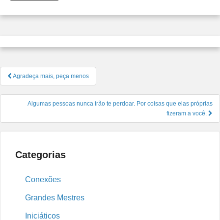
Navegação
Agradeça mais, peça menos
de
Post
Algumas pessoas nunca irão te perdoar. Por coisas que elas próprias
fizeram a você.
Categorias
Conexões
Grandes Mestres
Iniciáticos