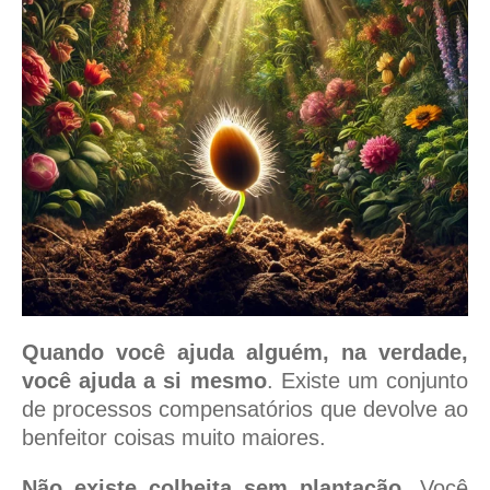
Quando você ajuda alguém, na verdade,
você ajuda a si mesmo
. Existe um conjunto
de processos compensatórios que devolve ao
benfeitor coisas muito maiores.
Não existe colheita sem plantação
. Você