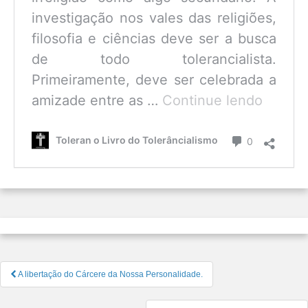
investigação nos vales das religiões,
filosofia e ciências deve ser a busca
de todo tolerancialista.
Primeiramente, deve ser celebrada a
O
amizade entre as …
Continue lendo
que
é
Comentário
Toleran o Livro do Tolerâncialismo
0
o
Tolerâ
Navegação
A libertação do Cárcere da Nossa Personalidade.
de
Post