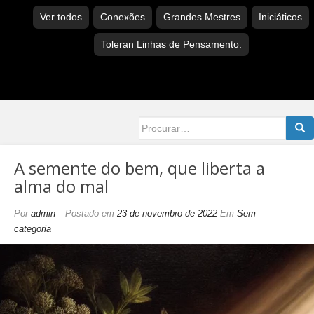
Ver todos
Conexões
Grandes Mestres
Iniciáticos
Toleran Linhas de Pensamento.
Searc
for:
A semente do bem, que liberta a
alma do mal
Por
admin
Postado em
23 de novembro de 2022
Em
Sem
categoria