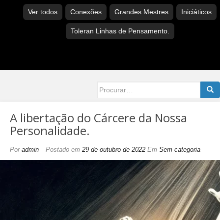
Ver todos
Conexões
Grandes Mestres
Iniciáticos
Toleran Linhas de Pensamento.
Searc
for:
A libertação do Cárcere da Nossa
Personalidade.
Por
admin
Postado em
29 de outubro de 2022
Em
Sem categoria