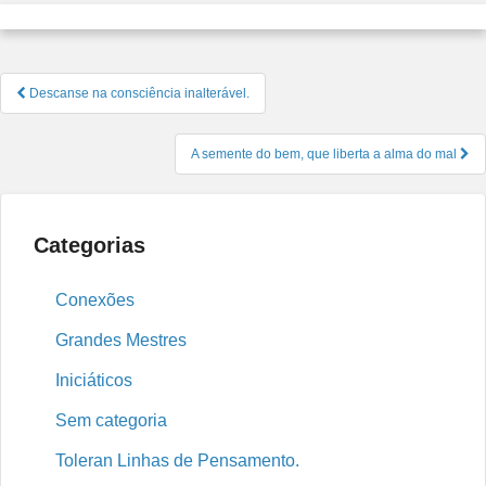
Navegação
Descanse na consciência inalterável.
de
Post
A semente do bem, que liberta a alma do mal
Categorias
Conexões
Grandes Mestres
Iniciáticos
Sem categoria
Toleran Linhas de Pensamento.