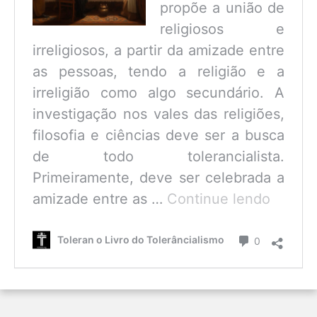
propõe a união de
religiosos e
irreligiosos, a partir da amizade entre
as pessoas, tendo a religião e a
irreligião como algo secundário. A
investigação nos vales das religiões,
filosofia e ciências deve ser a busca
de todo tolerancialista.
Primeiramente, deve ser celebrada a
O
amizade entre as …
Continue lendo
que
é
Comentário
Toleran o Livro do Tolerâncialismo
0
o
Tolerâ