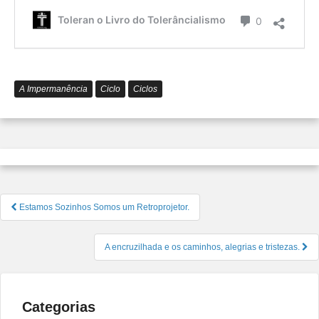
é
Comentário
Toleran o Livro do Tolerâncialismo
0
o
Tolerâ
A Impermanência
Ciclo
Ciclos
Navegação
Estamos Sozinhos Somos um Retroprojetor.
de
Post
A encruzilhada e os caminhos, alegrias e tristezas.
Categorias