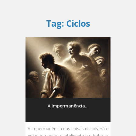
Tag:
Ciclos
A Impermanência...
A impermanência das coisas dissolverá o
velho e o novo, o inteligente e o bobo, o