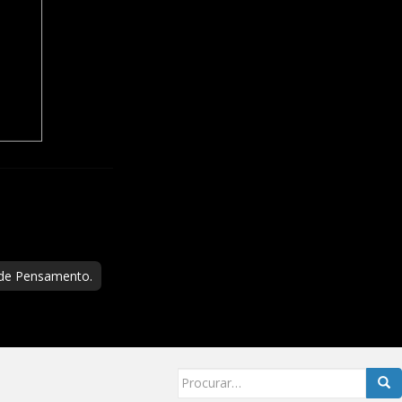
 de Pensamento.
Searc
for: