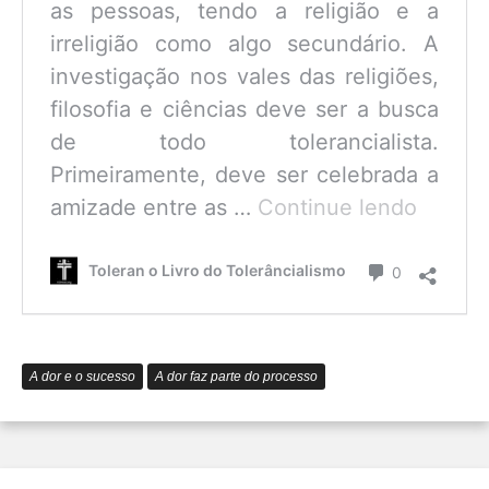
as pessoas, tendo a religião e a
irreligião como algo secundário. A
investigação nos vales das religiões,
filosofia e ciências deve ser a busca
de todo tolerancialista.
Primeiramente, deve ser celebrada a
O
amizade entre as …
Continue lendo
que
é
Comentário
Toleran o Livro do Tolerâncialismo
0
o
Tolerâ
A dor e o sucesso
A dor faz parte do processo