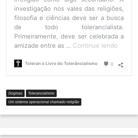
investigação nos vales das religiões,
filosofia e ciências deve ser a busca
de todo tolerancialista.
Primeiramente, deve ser celebrada a
O
amizade entre as …
Continue lendo
que
é
Comentário
Toleran o Livro do Tolerâncialismo
0
o
Tolerâ
Dogmas
Tolerancialismo
Um sistema operacional chamado religião