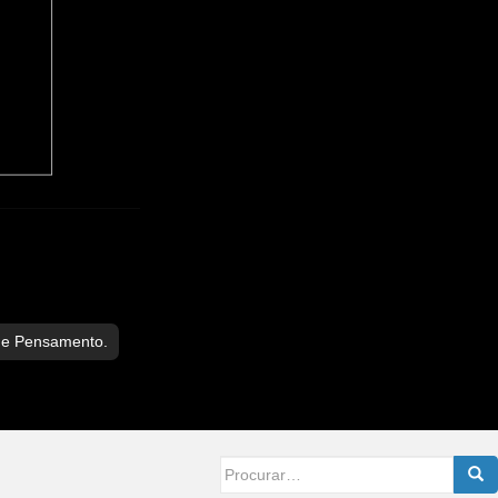
de Pensamento.
Searc
for: