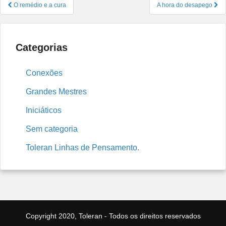
Navegação
O remédio e a cura
A hora do desapego
de
Post
Categorias
Conexões
Grandes Mestres
Iniciáticos
Sem categoria
Toleran Linhas de Pensamento.
Copyright 2020, Toleran - Todos os direitos reservados