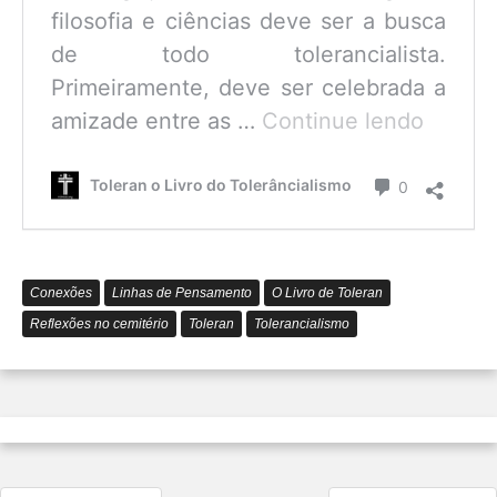
filosofia e ciências deve ser a busca
de todo tolerancialista.
Primeiramente, deve ser celebrada a
O
amizade entre as …
Continue lendo
que
é
Comentário
Toleran o Livro do Tolerâncialismo
0
o
Tolerâ
Conexões
Linhas de Pensamento
O Livro de Toleran
Reflexões no cemitério
Toleran
Tolerancialismo