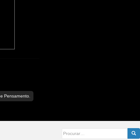
de Pensamento.
Searc
for: