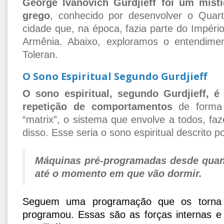
George Ivanovich Gurdjieff
foi um místi
grego
, conhecido por desenvolver o Qua
cidade que, na época, fazia parte do Impéri
Armênia. Abaixo, exploramos o entendimen
Toleran.
O Sono Espiritual Segundo Gurdjieff
O sono espiritual, segundo Gurdjieff, 
repetição de comportamentos
de forma 
“matrix”, o sistema que envolve a todos, 
disso. Esse seria o sono espiritual descrito p
Máquinas pré-programadas
desde quan
até o momento em que vão dormir.
Seguem uma programação que os torna 
programou. Essas são as forças internas e