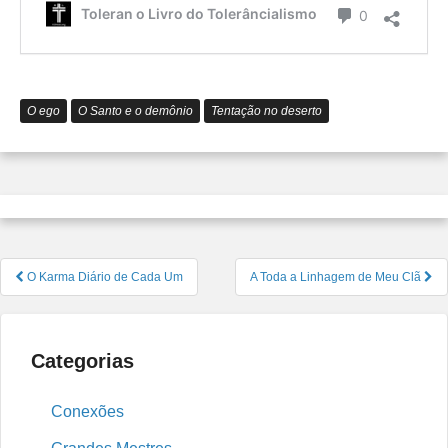
é
Comentário
Toleran o Livro do Tolerâncialismo
0
o
Tolerâ
O ego
O Santo e o demônio
Tentação no deserto
Navegação
O Karma Diário de Cada Um
A Toda a Linhagem de Meu Clã
de
Post
Categorias
Conexões