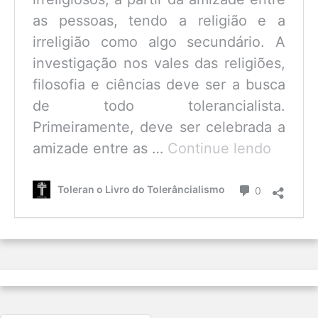
as pessoas, tendo a religião e a
irreligião como algo secundário. A
investigação nos vales das religiões,
filosofia e ciências deve ser a busca
de todo tolerancialista.
Primeiramente, deve ser celebrada a
O
amizade entre as …
Continue lendo
que
é
Comentário
Toleran o Livro do Tolerâncialismo
0
o
Tolerâ