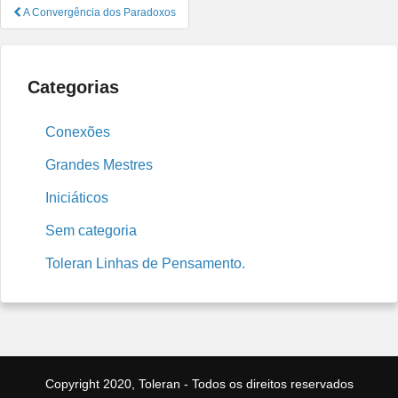
Navegação
A Convergência dos Paradoxos
de
Post
Categorias
Conexões
Grandes Mestres
Iniciáticos
Sem categoria
Toleran Linhas de Pensamento.
Copyright 2020, Toleran - Todos os direitos reservados