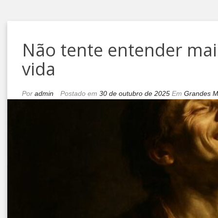
Não tente entender mai
vida
Por
admin
Postado em
30 de outubro de 2025
Em
Grandes M