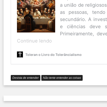
a união de religiosos
as pessoas, tendo 
secundário. A invest
e ciências deve s
Primeiramente, dev
O
Continue lendo
que
é
Toleran o Livro do Tolerâncialismo
o
Tolerâncialismo?
Desista de entender
Não tente entender as coisas