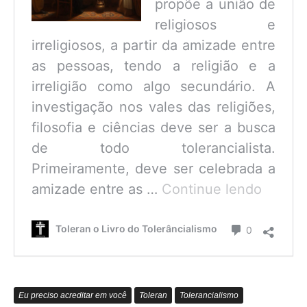
propõe a união de
religiosos e
irreligiosos, a partir da amizade entre
as pessoas, tendo a religião e a
irreligião como algo secundário. A
investigação nos vales das religiões,
filosofia e ciências deve ser a busca
de todo tolerancialista.
Primeiramente, deve ser celebrada a
O
amizade entre as …
Continue lendo
que
é
Comentário
Toleran o Livro do Tolerâncialismo
0
o
Tolerâ
Eu preciso acreditar em você
Toleran
Tolerancialismo