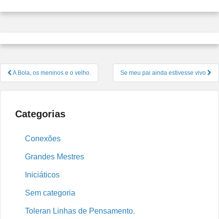
Navegação
A Bola, os meninos e o velho.
Se meu pai ainda estivesse vivo
de
Post
Categorias
Conexões
Grandes Mestres
Iniciáticos
Sem categoria
Toleran Linhas de Pensamento.