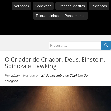
Ver todos
Conexões
Grandes Mestres
Iniciáticos
Toleran Linhas de Pensamento.
Searc
for:
O Criador do Criador. Deus, Einstein,
Spinoza e Hawking
Por
admin
Postado em
27 de novembro de 2024
Em
Sem
categoria