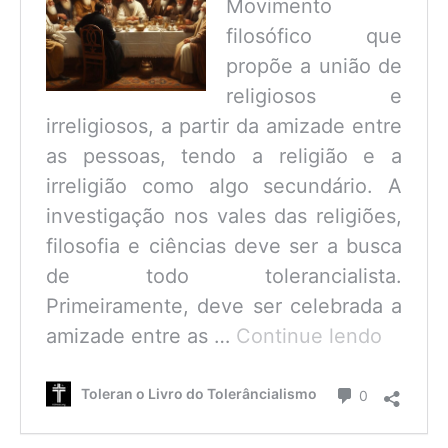
Movimento
filosófico que
propõe a união de
religiosos e
irreligiosos, a partir da amizade entre
as pessoas, tendo a religião e a
irreligião como algo secundário. A
investigação nos vales das religiões,
filosofia e ciências deve ser a busca
de todo tolerancialista.
Primeiramente, deve ser celebrada a
O
amizade entre as …
Continue lendo
que
é
Comentário
Toleran o Livro do Tolerâncialismo
0
o