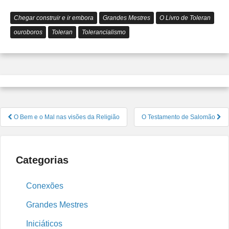
Chegar construir e ir embora
Grandes Mestres
O Livro de Toleran
ouroboros
Toleran
Tolerancialismo
Navegação
O Bem e o Mal nas visões da Religião
O Testamento de Salomão
de
Post
Categorias
Conexões
Grandes Mestres
Iniciáticos