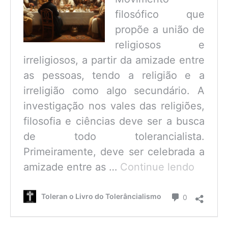
filosófico que
propõe a união de
religiosos e
irreligiosos, a partir da amizade entre
as pessoas, tendo a religião e a
irreligião como algo secundário. A
investigação nos vales das religiões,
filosofia e ciências deve ser a busca
de todo tolerancialista.
Primeiramente, deve ser celebrada a
O
amizade entre as …
Continue lendo
que
é
Comentário
Toleran o Livro do Tolerâncialismo
0
o
Tolerâ