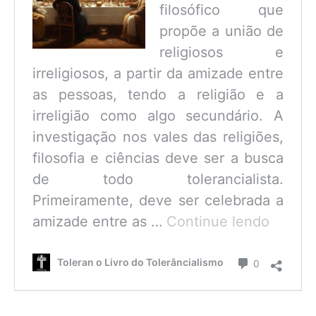
filosófico que
propõe a união de
religiosos e
irreligiosos, a partir da amizade entre
as pessoas, tendo a religião e a
irreligião como algo secundário. A
investigação nos vales das religiões,
filosofia e ciências deve ser a busca
de todo tolerancialista.
Primeiramente, deve ser celebrada a
O
amizade entre as …
Continue lendo
que
é
Comentário
Toleran o Livro do Tolerâncialismo
0
o
Tolerâ