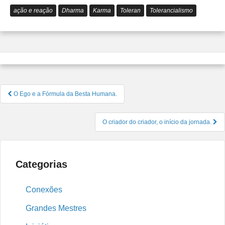
ação e reação
Dharma
Karma
Toleran
Tolerancialismo
Navegação
O Ego e a Fórmula da Besta Humana.
de
Post
O criador do criador, o início da jornada.
Categorias
Conexões
Grandes Mestres