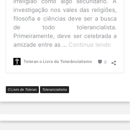
irreligião como algo secundário. A
investigação nos vales das religiões,
filosofia e ciências deve ser a busca
de todo tolerancialista.
Primeiramente, deve ser celebrada a
O
amizade entre as …
Continue lendo
que
é
Comentário
Toleran o Livro do Tolerâncialismo
0
o
Tolerâ
O Livro de Toleran
Tolerancialismo