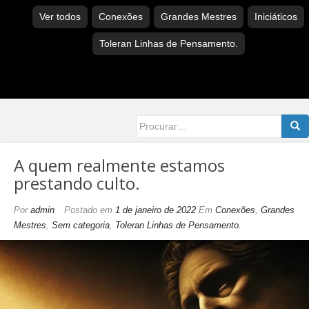
Ver todos
Conexões
Grandes Mestres
Iniciáticos
Toleran Linhas de Pensamento.
Searc
for:
A quem realmente estamos
prestando culto.
Por
admin
Postado em
1 de janeiro de 2022
Em
Conexões
,
Grandes
Mestres
,
Sem categoria
,
Toleran Linhas de Pensamento.