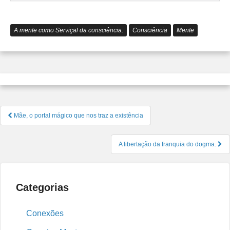
Tolerâ
A mente como Serviçal da consciência.
Consciência
Mente
Navegação
Mãe, o portal mágico que nos traz a existência
de
Post
A libertação da franquia do dogma.
Categorias
Conexões