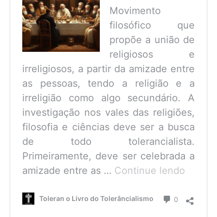
Movimento
filosófico que
propõe a união de
religiosos e
irreligiosos, a partir da amizade entre
as pessoas, tendo a religião e a
irreligião como algo secundário. A
investigação nos vales das religiões,
filosofia e ciências deve ser a busca
de todo tolerancialista.
Primeiramente, deve ser celebrada a
O
amizade entre as …
Continue lendo
que
é
Comentário
Toleran o Livro do Tolerâncialismo
0
o