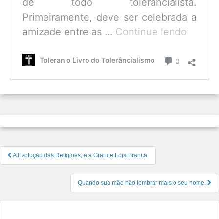
de todo tolerancialista.
Primeiramente, deve ser celebrada a
O
amizade entre as …
Continue lendo
que
é
Comentário
Toleran o Livro do Tolerâncialismo
0
o
Tolerâ
Navegação
A Evolução das Religiões, e a Grande Loja Branca.
de
Post
Quando sua mãe não lembrar mais o seu nome.